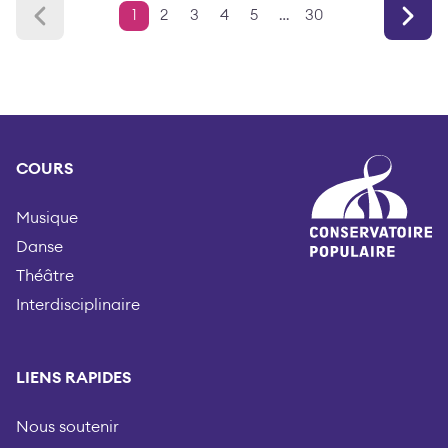
Previous
Suiva
Page
Page
Page
Page
Page
Page
1
2
3
4
5
…
30
COURS
Musique
Danse
Théâtre
Interdisciplinaire
LIENS RAPIDES
Nous soutenir