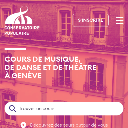
Skip
to
content
S'INSCRIRE
COURS DE MUSIQUE,
DE DANSE ET DE THÉÂTRE
À GENÈVE
Trouver un cours
Découvrez
des cours autour de vous