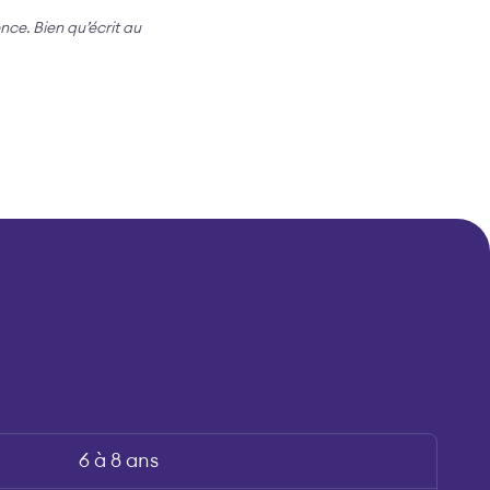
ence. Bien qu’écrit au
6 à 8 ans