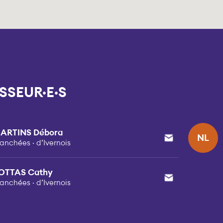
SSEUR·E·S
ARTINS Débora
NL
ranchées · d’Ivernois
OTTAS Cathy
ranchées · d’Ivernois