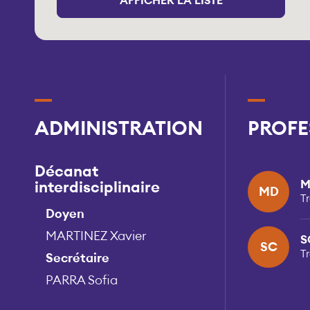
AFFICHER LA LISTE
ADMINISTRATION
PROFE
Décanat
M
interdisciplinaire
MD
T
Doyen
MARTINEZ Xavier
S
SC
T
Secrétaire
PARRA Sofia