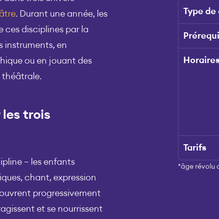
Type de
âtre
. Durant une année, les
ces disciplines par la
Prérequ
s instruments, en
Horaire
ique ou en jouant des
 théâtrale.
les trois
Tarifs
ipline – les enfants
*âge révolu au
iques, chant, expression
écouvrent progressivement
agissent et se nourrissent