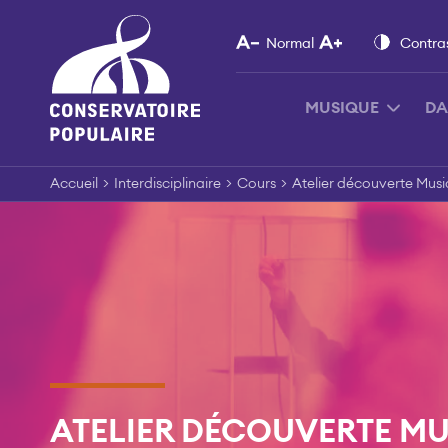
Skip
to
Normal
Contra
content
MUSIQUE
DA
Accueil
>
Interdisciplinaire
>
Cours
>
Atelier découverte Mus
ATELIER DÉCOUVERTE M