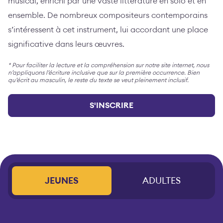
musical, enrichi par une vaste littérature en solo et en
ensemble. De nombreux compositeurs contemporains
s’intéressent à cet instrument, lui accordant une place
significative dans leurs œuvres.
* Pour faciliter la lecture et la compréhension sur notre site internet, nous
n’appliquons l’écriture inclusive que sur la première occurrence. Bien
qu’écrit au masculin, le reste du texte se veut pleinement inclusif.
S'INSCRIRE
JEUNES
ADULTES