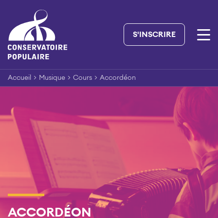
Skip
to
content
S'INSCRIRE
Accueil
>
Musique
>
Cours
>
Accordéon
ACCORDÉON