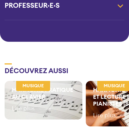
PROFESSEUR·E·S
DÉCOUVREZ AUSSI
MUSIQUE
MUSIQUE
HARMONIE PRATIQUE
HARMONIE 
AU CLAVIER
ET LECTURE
PIANISTES (
Lire plus
Lire plus