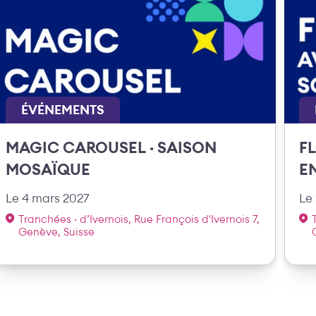
ÉVÉNEMENTS
MAGIC CAROUSEL · SAISON
FL
MOSAÏQUE
E
Le 4 mars 2027
Le 
Tranchées · d’Ivernois, Rue François d'Ivernois 7,
Genève, Suisse