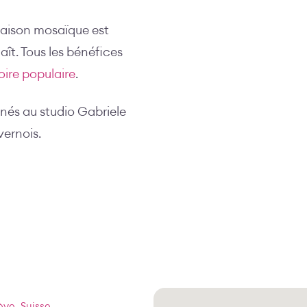
 Saison mosaïque est
aît. Tous les bénéfices
ire populaire
.
nés au studio Gabriele
vernois.
ève, Suisse