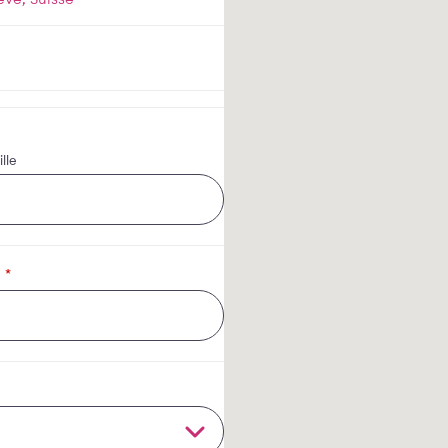
lle
*