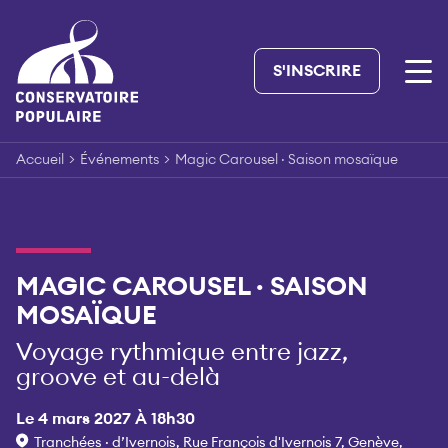
Skip
to
content
S'INSCRIRE
Accueil
>
Événements
>
Magic Carousel · Saison mosaïque
MAGIC CAROUSEL · SAISON
MOSAÏQUE
Voyage rythmique entre jazz,
groove et au-delà
Le 4 mars 2027 À 18h30
Tranchées · d’Ivernois, Rue François d'Ivernois 7, Genève,