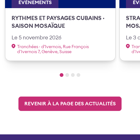
ÉVÉNEMENTS
ÉV
RYTHMES ET PAYSAGES CUBAINS ·
STRA
SAISON MOSAÏQUE
MOS
Le 5 novembre 2026
Le 3 
Tranchées · d’Ivernois, Rue François
Tran
d'Ivernois 7, Genève, Suisse
d'Iv
REVENIR À LA PAGE DES ACTUALITÉS