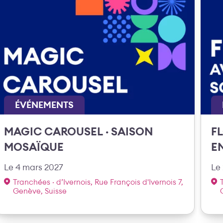
ÉVÉNEMENTS
MAGIC CAROUSEL · SAISON
FL
MOSAÏQUE
E
Le 4 mars 2027
Le 
Tranchées · d’Ivernois, Rue François d'Ivernois 7,
Genève, Suisse