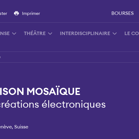
BOURSES
ster
Imprimer
NSE
THÉÂTRE
INTERDISCIPLINAIRE
LE C
e
AISON MOSAÏQUE
réations électroniques
enève, Suisse