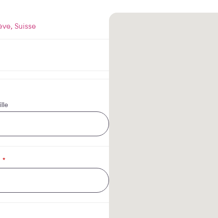
ève, Suisse
lle
*