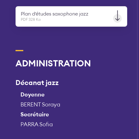
Plan d'études saxophone jazz
PDF 328 Ko
ADMINISTRATION
Décanat jazz
Doyenne
BERENT Soraya
Secrétaire
PARRA Sofia