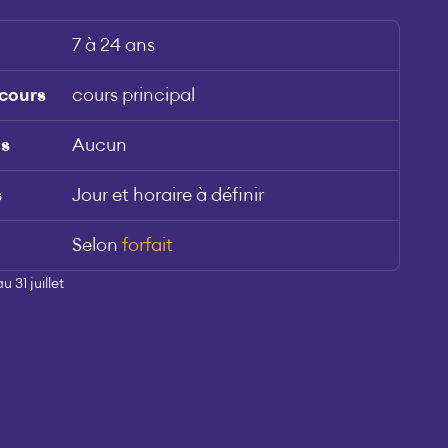
7 à 24 ans
 cours
cours principal
is
Aucun
s
Jour et horaire à définir
Selon
forfait
 31 juillet