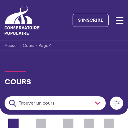
Skip
to
content
S'INSCRIRE
Accueil
>
Cours
>
Page 4
COURS
Trouver un cours