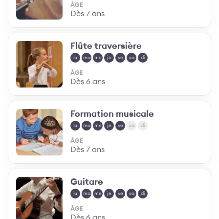
ÂGE
Dès 7 ans
Flûte traversière
lu
ma
me
je
ve
sa
di
ÂGE
Dès 6 ans
Formation musicale
lu
ma
me
je
ve
sa
di
ÂGE
Dès 7 ans
Guitare
lu
ma
me
je
ve
sa
di
ÂGE
Dès 6 ans