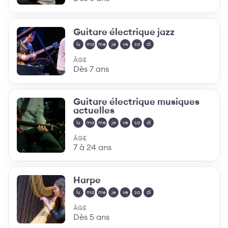
Guitare électrique jazz
lu
ma
me
je
ve
sa
di
ÂGE
Dès 7 ans
Guitare électrique musiques
actuelles
lu
ma
me
je
ve
sa
di
ÂGE
7 à 24 ans
Harpe
lu
ma
me
je
ve
sa
di
ÂGE
Dès 5 ans