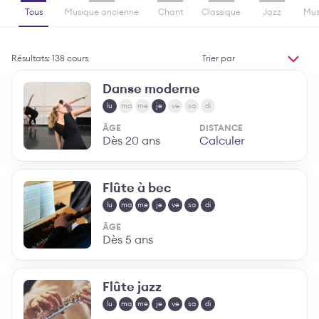
Tous
Musique ancienne
Chant
Classique
Jazz
Mus
Trier
Résultats: 138 cours
par
MODIFIER L'ORDR
Danse moderne
lu
ma
me
je
ve
sa
di
ÂGE
DISTANCE
Dès 20 ans
Calculer
Flûte à bec
lu
ma
me
je
ve
sa
di
ÂGE
Dès 5 ans
Flûte jazz
lu
ma
me
je
ve
sa
di