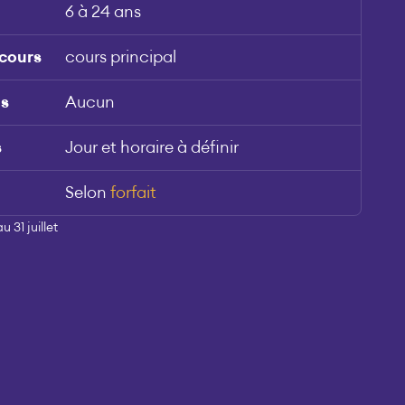
6 à 24 ans
 cours
cours principal
is
Aucun
s
Jour et horaire à définir
Selon
forfait
 31 juillet