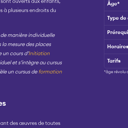
 sont ouverts aux enfants,
Âge
*
s à plusieurs endroits du
Type de
Prérequ
e
de manière individuelle
s la mesure des places
Horaire
e un cours d’
Initiation
Tarifs
iduel et s’intègre au cursus
lèle un cursus de
formation
*âge révolu au
es
cluant des œuvres de toutes