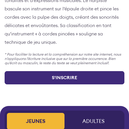
tonalités et d’expressions musicales. Le harpiste
bascule son instrument sur l’épaule droite et pince les
cordes avec la pulpe des doigts, créant des sonorités
délicates et envoûtantes. Sa classification en tant
qu’instrument « à cordes pincées » souligne sa
technique de jeu unique.
* Pour faciliter la lecture et la compréhension sur notre site internet, nous
n’appliquons l’écriture inclusive que sur la première occurrence. Bien
qu’écrit au masculin, le reste du texte se veut pleinement inclusif.
S'INSCRIRE
JEUNES
ADULTES