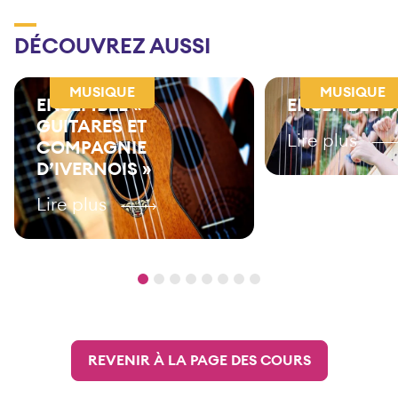
DÉCOUVREZ AUSSI
MUSIQUE
MUSIQUE
ENSEMBLE «
ENSEMBLE D
GUITARES ET
Lire plus
COMPAGNIE
D’IVERNOIS »
Lire plus
REVENIR À LA PAGE DES COURS