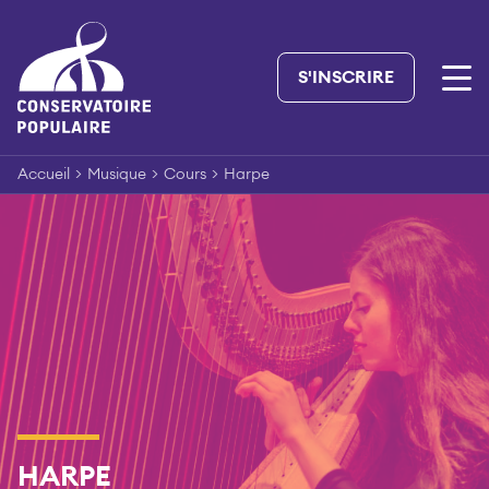
Skip
to
content
S'INSCRIRE
Accueil
>
Musique
>
Cours
>
Harpe
HARPE