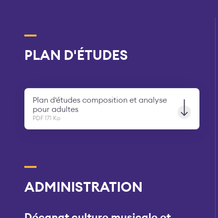
PLAN D'ÉTUDES
Plan d'études composition et analyse
pour adultes
PDF 171 Ko
ADMINISTRATION
Décanat culture musicale et