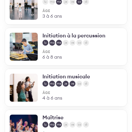
lu
ma
me
je
ve
sa
di
ÂGE
3 à 6 ans
Initiation à la percussion
lu
ma
me
je
ve
sa
di
ÂGE
6 à 8 ans
Initiation musicale
lu
ma
me
je
ve
sa
di
ÂGE
4 à 6 ans
Maîtrise
lu
ma
me
je
ve
sa
di