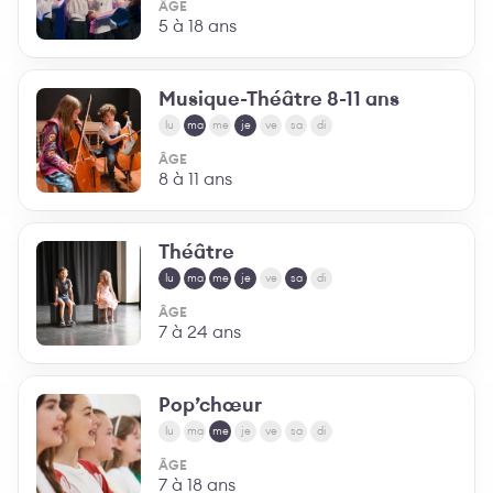
ÂGE
5 à 18 ans
Musique-Théâtre 8-11 ans
lu
ma
me
je
ve
sa
di
ÂGE
8 à 11 ans
Théâtre
lu
ma
me
je
ve
sa
di
ÂGE
7 à 24 ans
Pop’chœur
lu
ma
me
je
ve
sa
di
ÂGE
7 à 18 ans