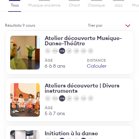
Tous
Musique ancienne
Chant
Classique
Jazz
Mus
Trier
Résultats: 9 cours
par
MODIFIER L'ORDR
Atelier découverte Musique-
Danse-Théâtre
lu
ma
me
je
ve
sa
di
ÂGE
DISTANCE
6 à 8 ans
Calculer
Ateliers découverte | Divers
instruments
lu
ma
me
je
ve
sa
di
ÂGE
5 à 7 ans
Initiation à la danse