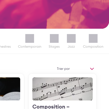
hestres
Contemporain
Stages
Jazz
Composition
Trier
par
MODIFIER L'ORDRE
Découvrir
Composition –