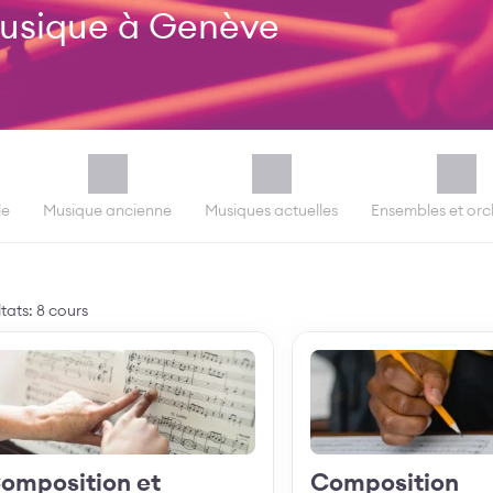
musique à Genève
le
Musique ancienne
Musiques actuelles
Ensembles et orc
tats: 8 cours
Découvrir
Découvrir
omposition et
Composition