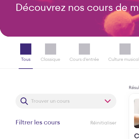
Découvrez nos cours de 
Tous
Classique
Cours d'entrée
Culture musica
Résul
Trouver un cours
Filtrer les cours
Réinitialiser
C