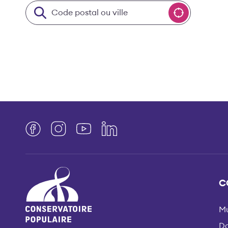
Code postal ou ville
Facebook
Instagram
YouTube
LinkedIn
C
Mu
D