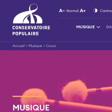
Skip
to
Normal
Contra
content
MUSIQUE
DA
Accueil
>
Musique
>
Cours
MUSIQUE