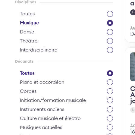
a
Disciplines
lu
Toutes
Musique
Â
Danse
D
Théâtre
Interdisciplinaire
Décanats
Toutes
Piano et accordéon
C
Cordes
A
j
Initiation/formation musicale
Instruments anciens
lu
Culture musicale et électro
Â
Musiques actuelles
1