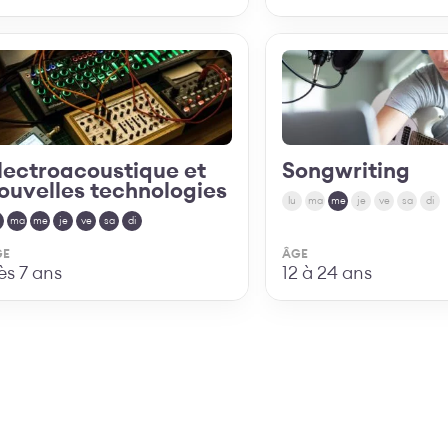
Découvrir
Découvrir
lectroacoustique et
Songwriting
ouvelles technologies
lu
ma
me
je
ve
sa
di
ma
me
je
ve
sa
di
GE
ÂGE
ès 7 ans
12 à 24 ans