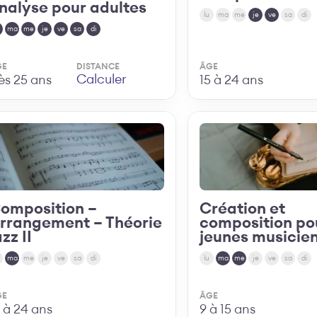
nalyse pour adultes
lu
ma
me
je
ve
sa
di
ma
me
je
ve
sa
di
GE
DISTANCE
ÂGE
Calculer
ès 25 ans
15 à 24 ans
Découvrir
Découvrir
omposition –
Création et
rrangement – Théorie
composition po
azz II
jeunes musicien
ma
me
je
ve
sa
di
lu
ma
me
je
ve
sa
di
GE
ÂGE
6 à 24 ans
9 à 15 ans