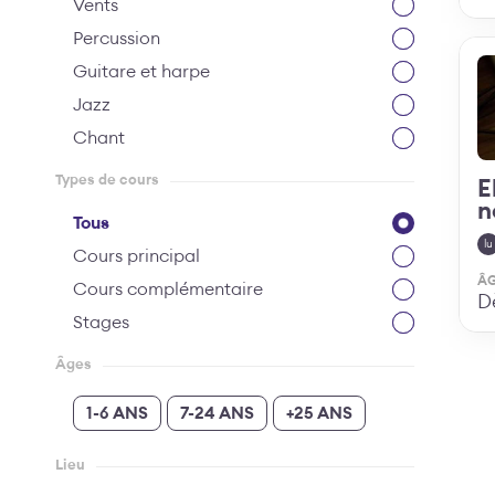
Vents
Percussion
Guitare et harpe
Jazz
Chant
Types de cours
E
n
Tous
lu
Cours principal
Â
Cours complémentaire
D
Stages
Âges
1-6 ANS
7-24 ANS
+25 ANS
Lieu