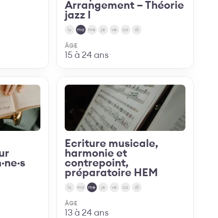
Arrangement – Théorie
jazz I
lu
ma
me
je
ve
sa
di
ÂGE
15 à 24 ans
Découvrir
Ecriture musicale,
ur
harmonie et
·ne·s
contrepoint,
préparatoire HEM
lu
ma
me
je
ve
sa
di
ÂGE
13 à 24 ans