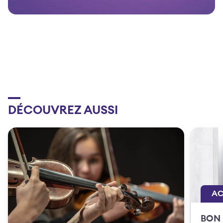
DÉCOUVREZ AUSSI
AC
BON 