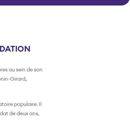
NDATION
res au sein de son
enin-Girard,
oire populaire. Il
ndat de deux ans,