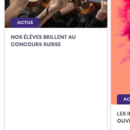
ACTUS
NOS ÉLÈVES BRILLENT AU
CONCOURS SUISSE
AC
LES 
OUVE