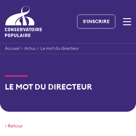
Skip
to
content
S'INSCRIRE
Accueil
>
Actus
>
Le mot du directeur
LE MOT DU DIRECTEUR
‹ Retour