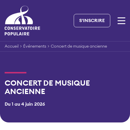
Skip
to
content
S'INSCRIRE
Accueil
>
Événements
>
Concert de musique ancienne
CONCERT DE MUSIQUE
ANCIENNE
Du 1 au 4 juin 2026