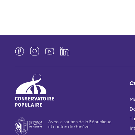
Facebook
Instagram
YouTube
LinkedIn
C
Mu
D
Th
Avec le soutien de la République
et canton de Genève
In