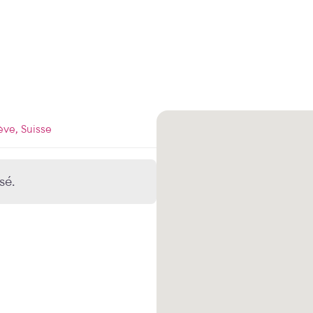
ève, Suisse
sé.