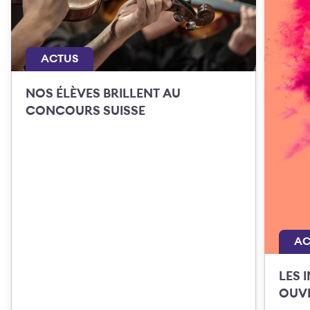
ACTUS
NOS ÉLÈVES BRILLENT AU
CONCOURS SUISSE
AC
LES 
OUVE