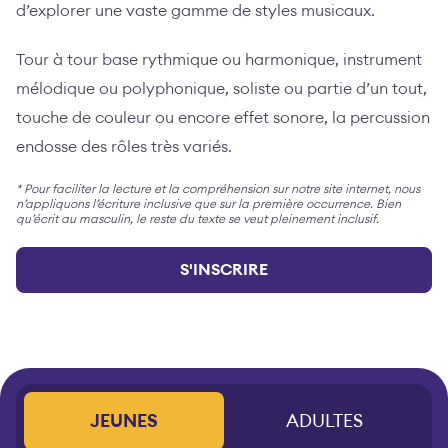
d’explorer une vaste gamme de styles musicaux.
Tour à tour base rythmique ou harmonique, instrument
mélodique ou polyphonique, soliste ou partie d’un tout,
touche de couleur ou encore effet sonore, la percussion
endosse des rôles très variés.
* Pour faciliter la lecture et la compréhension sur notre site internet, nous
n’appliquons l’écriture inclusive que sur la première occurrence. Bien
qu’écrit au masculin, le reste du texte se veut pleinement inclusif.
S'INSCRIRE
JEUNES
ADULTES