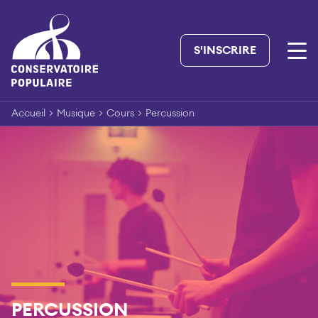
Skip
to
content
S'INSCRIRE
Accueil
>
Musique
>
Cours
>
Percussion
PERCUSSION