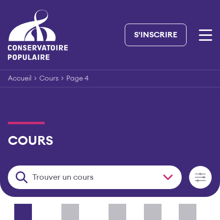
Skip
to
content
S'INSCRIRE
Accueil
>
Cours
>
Page 4
COURS
Trouver un cours