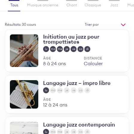
Tous
Musique ancienne
Chant
Classique
Jazz
Mus
Trier
Résultats: 30 cours
par
MODIFIER L'ORDR
Initiation au jazz pour
trompettistes
lu
ma
me
je
ve
sa
di
ÂGE
DISTANCE
8 à 24 ans
Calculer
Langage jazz – impro libre
lu
ma
me
je
ve
sa
di
ÂGE
12 à 24 ans
Langage jazz contemporain
lu
ma
me
je
ve
sa
di