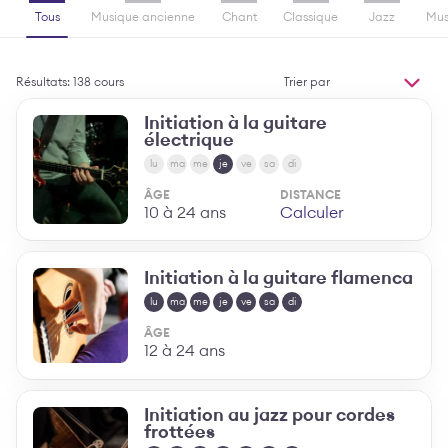
Tous
Musique ancienne
Chant
Classique
Jazz
Mus
Trier
Résultats: 138 cours
par
MODIFIER L'ORDR
Initiation à la guitare
électrique
lu
ma
me
je
ve
sa
di
ÂGE
DISTANCE
10 à 24 ans
Calculer
Initiation à la guitare flamenca
lu
ma
me
je
ve
sa
di
ÂGE
12 à 24 ans
Initiation au jazz pour cordes
frottées