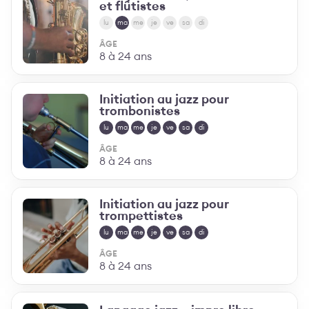
et flûtistes
lu
ma
me
je
ve
sa
di
ÂGE
8 à 24 ans
Initiation au jazz pour
trombonistes
lu
ma
me
je
ve
sa
di
ÂGE
8 à 24 ans
Initiation au jazz pour
trompettistes
lu
ma
me
je
ve
sa
di
ÂGE
8 à 24 ans