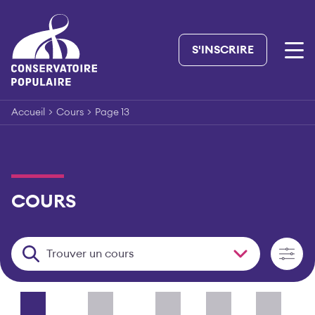
Skip
to
content
S'INSCRIRE
Accueil
>
Cours
>
Page 13
COURS
Trouver un cours