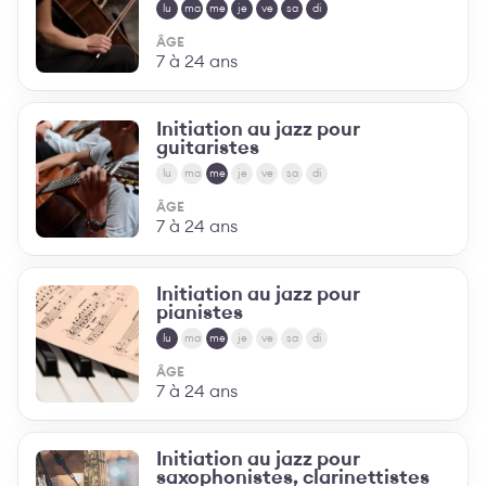
lu
ma
me
je
ve
sa
di
ÂGE
7 à 24 ans
Initiation au jazz pour
guitaristes
lu
ma
me
je
ve
sa
di
ÂGE
7 à 24 ans
Initiation au jazz pour
pianistes
lu
ma
me
je
ve
sa
di
ÂGE
7 à 24 ans
Initiation au jazz pour
saxophonistes, clarinettistes