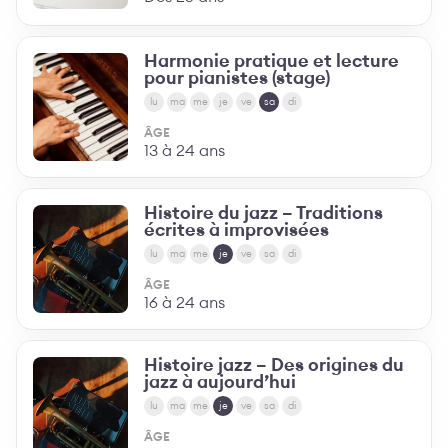
Harmonie pratique et lecture
pour pianistes (stage)
lu
ma
me
je
ve
sa
di
ÂGE
13 à 24 ans
Histoire du jazz – Traditions
écrites à improvisées
lu
ma
me
je
ve
sa
di
ÂGE
16 à 24 ans
Histoire jazz – Des origines du
jazz à aujourd’hui
lu
ma
me
je
ve
sa
di
ÂGE