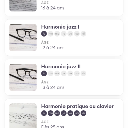
ÂGE
16 à 24 ans
Harmonie jazz I
lu
ma
me
je
ve
sa
di
ÂGE
12 à 24 ans
Harmonie jazz II
lu
ma
me
je
ve
sa
di
ÂGE
13 à 24 ans
Harmonie pratique au clavier
lu
ma
me
je
ve
sa
di
ÂGE
Dès 25 ans