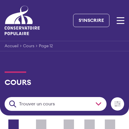
Skip
to
content
S'INSCRIRE
Accueil
>
Cours
>
Page 12
COURS
Trouver un cours