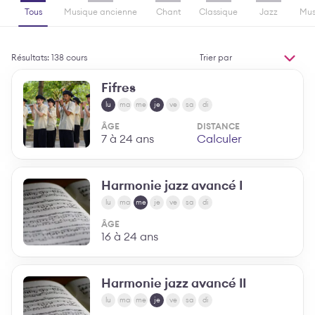
Tous
Musique ancienne
Chant
Classique
Jazz
Mus
Trier
Résultats: 138 cours
par
MODIFIER L'ORDR
Fifres
lu
ma
me
je
ve
sa
di
ÂGE
DISTANCE
7 à 24 ans
Calculer
Harmonie jazz avancé I
lu
ma
me
je
ve
sa
di
ÂGE
16 à 24 ans
Harmonie jazz avancé II
lu
ma
me
je
ve
sa
di