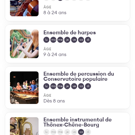
ÂGE
8 à 24 ans
Ensemble de harpes
lu
ma
me
je
ve
sa
di
ÂGE
9 à 24 ans
Ensemble de percussion du
Conservatoire populaire
lu
ma
me
je
ve
sa
di
ÂGE
Dès 8 ans
Ensemble instrumental de
Thônex-Chêne-Bourg
lu
ma
me
je
ve
sa
di