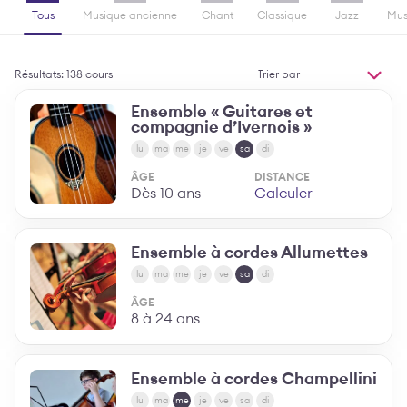
Tous
Musique ancienne
Chant
Classique
Jazz
Mus
Trier
Résultats: 138 cours
par
MODIFIER L'ORDR
Ensemble « Guitares et
compagnie d’Ivernois »
lu
ma
me
je
ve
sa
di
ÂGE
DISTANCE
Dès 10 ans
Calculer
Ensemble à cordes Allumettes
lu
ma
me
je
ve
sa
di
ÂGE
8 à 24 ans
Ensemble à cordes Champellini
lu
ma
me
je
ve
sa
di