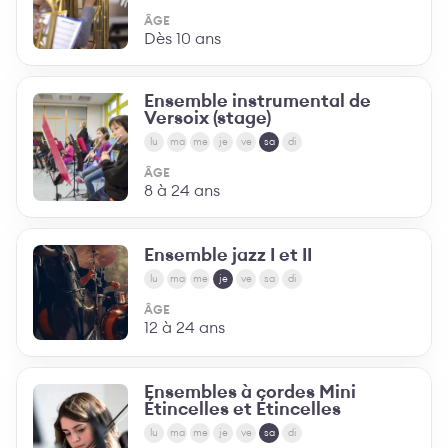
ÂGE
Dès 10 ans
Ensemble instrumental de
Versoix (stage)
lu
ma
me
je
ve
sa
di
ÂGE
8 à 24 ans
Ensemble jazz I et II
lu
ma
me
je
ve
sa
di
ÂGE
12 à 24 ans
Ensembles à cordes Mini
Étincelles et Étincelles
lu
ma
me
je
ve
sa
di