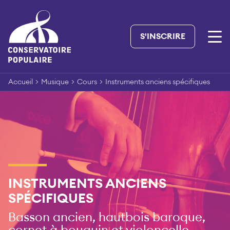
Skip
to
content
S'INSCRIRE
Accueil
>
Musique
>
Cours
>
Instruments anciens spécifiques
INSTRUMENTS ANCIENS
SPÉCIFIQUES
Basson ancien, hautbois baroque,