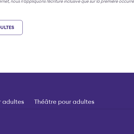
ternet, nous n’appliquons l’écriture inclusive que sur la première occurr
DULTES
 adultes
Théâtre pour adultes